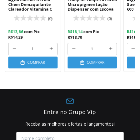
Chem Demaquilante
Micropigmentação
Specia
Clareador Vitamina C
Dispenser com Escova
600 pc
(0)
(0)
R$13,86
com
Pix
R$18,14
com
Pix
R$16,
R$14,29
R$18,70
R$16,5
COMPRAR
COMPRAR
Entre no Grupo Vip
Receba as melhores ofertas e lançamentos!