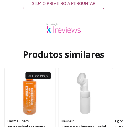
SEJA O PRIMEIRO A PERGUNTAR
Produtos similares
ÚLTIMA PEÇA!
Derma Chem
New Air
Egipcio
Agua micelar Derma
Pump de Limpeza Facial
Algod